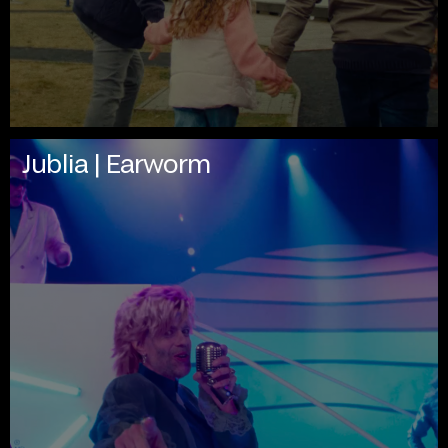
Jublia | Earworm