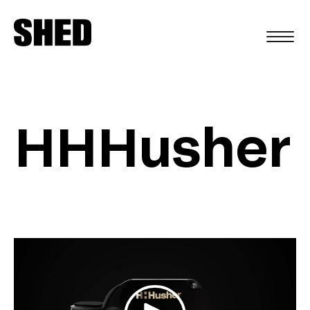
EN
HHHusher