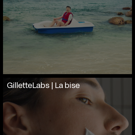
GilletteLabs | La bise